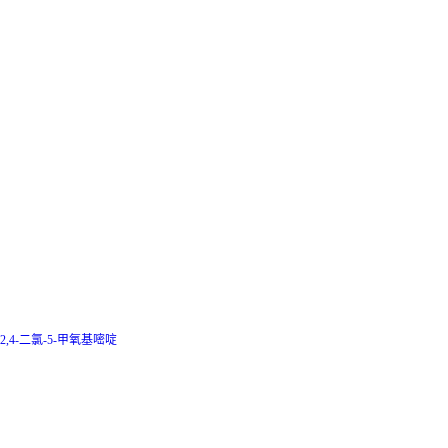
2,4-二氯-5-甲氧基嘧啶