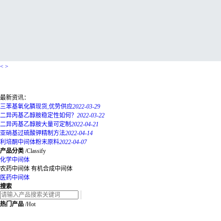
<
>
最新资讯：
三苯基氧化膦现货,优势供应
2022-03-29
二异丙基乙醇胺稳定性如何？
2022-03-22
二异丙基乙醇胺大量可定制
2022-04-21
亚硝基过硫酸钾精制方法
2022-04-14
利培酮中间体粉末原料
2022-04-07
产品分类
/
Classify
化学中间体
农药中间体
有机合成中间体
医药中间体
搜索
热门产品
/
Hot