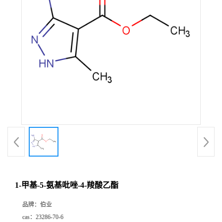
1-甲基-5-氨基吡唑-4-羧酸乙酯
品牌：
伯业
cas：
23286-70-6