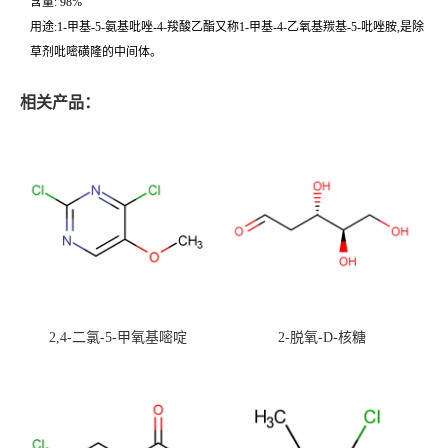
含量: 98%
用途:1-甲基-5-氨基吡唑-4-羧酸乙酯又称1-甲基-4-乙氧基羰基-5-吡唑胺,是除
草剂吡嘧磺隆的中间体。
相关产品：
2,4-二氯-5-甲氧基嘧啶
2-脱氧-D-核糖