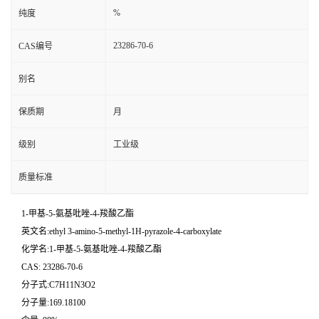
%
纯度
23286-70-6
CAS编号
别名
保质期
月
级别
工业级
质量标准
1-甲基-5-氨基吡唑-4-羧酸乙酯
英文名:ethyl 3-amino-5-methyl-1H-pyrazole-4-carboxylate
化学名:1-甲基-5-氨基吡唑-4-羧酸乙酯
CAS: 23286-70-6
分子式:C7H11N3O2
分子量:169.18100