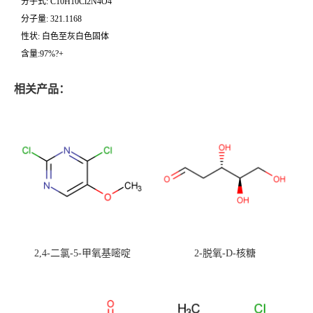
分子式: C10H10Cl2N4O4
分子量: 321.1168
性状: 白色至灰白色固体
含量:97%?+
相关产品：
2,4-二氯-5-甲氧基嘧啶
2-脱氧-D-核糖