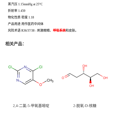
蒸汽压 1.15mmHg at 25°C
折射率 1.459
物化性质 密度 1.18
产品用途 用作医药中间体
风险术语 R36/37/38 - 刺激眼睛、
呼吸系统
和皮肤。
相关产品：
2,4-二氯-5-甲氧基嘧啶
2-脱氧-D-核糖