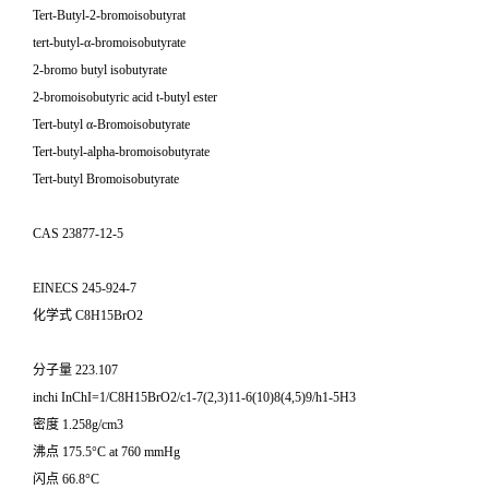
Tert-Butyl-2-bromoisobutyrat
tert-butyl-α-bromoisobutyrate
2-bromo butyl isobutyrate
2-bromoisobutyric acid t-butyl ester
Tert-butyl α-Bromoisobutyrate
Tert-butyl-alpha-bromoisobutyrate
Tert-butyl Bromoisobutyrate
CAS 23877-12-5
EINECS 245-924-7
化学式 C8H15BrO2
分子量 223.107
inchi InChI=1/C8H15BrO2/c1-7(2,3)11-6(10)8(4,5)9/h1-5H3
密度 1.258g/cm3
沸点 175.5°C at 760 mmHg
闪点 66.8°C