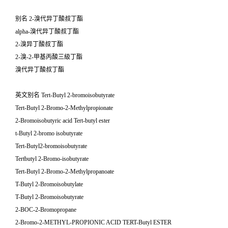
别名 2-溴代异丁酸叔丁酯
alpha-溴代异丁酸叔丁酯
2-溴异丁酸叔丁酯
2-溴-2-甲基丙酸三級丁酯
溴代异丁酸叔丁酯
英文别名 Tert-Butyl 2-bromoisobutyrate
Tert-Butyl 2-Bromo-2-Methylpropionate
2-Bromoisobutyric acid Tert-butyl ester
t-Butyl 2-bromo isobutyrate
Tert-Butyl2-bromoisobutyrate
Tertbutyl 2-Bromo-isobutyrate
Tert-Butyl 2-Bromo-2-Methylpropanoate
T-Butyl 2-Bromoisobutylate
T-Butyl 2-Bromoisobutyrate
2-BOC-2-Bromopropane
2-Bromo-2-METHYL-PROPIONIC ACID TERT-Butyl ESTER