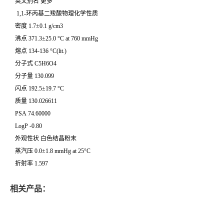
英文别名 更多
1,1-环丙基二羧酸物理化学性质
密度 1.7±0.1 g/cm3
沸点 371.3±25.0 °C at 760 mmHg
熔点 134-136 °C(lit.)
分子式 C5H6O4
分子量 130.099
闪点 192.5±19.7 °C
质量 130.026611
PSA 74.60000
LogP -0.80
外观性状 白色结晶粉末
蒸汽压 0.0±1.8 mmHg at 25°C
折射率 1.597
相关产品：