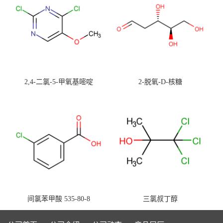
2,4-二氯-5-甲氧基嘧啶
2-脱氧-D-核糖
间氯苯甲酸 535-80-8
三氯叔丁醇