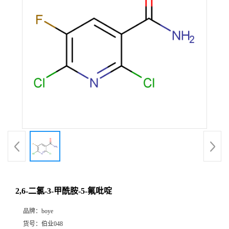
2,6-二氯-3-甲酰胺-5-氟吡啶
品牌：
boye
货号：
伯业048