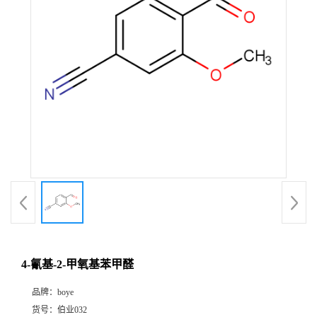
4-氰基-2-甲氧基苯甲醛
品牌：
boye
货号：
伯业032