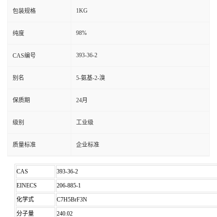
1KG
包装规格
98%
纯度
393-36-2
CAS编号
别名
5-氨基-2-溴
保质期
24月
级别
工业级
质量标准
企业标准
CAS
393-36-2
EINECS
206-885-1
化学式
C7H5BrF3N
分子量
240.02