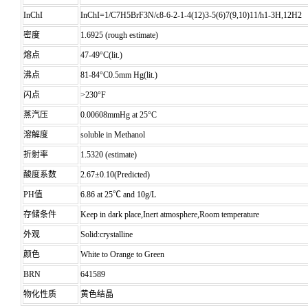
InChI
InChI=1/C7H5BrF3N/c8-6-2-1-4(12)3-5(6)7(9,10)11/h1-3H,12H2
密度
1.6925 (rough estimate)
熔点
47-49°C(lit.)
沸点
81-84°C0.5mm Hg(lit.)
闪点
>230°F
蒸汽压
0.00608mmHg at 25°C
溶解度
soluble in Methanol
折射率
1.5320 (estimate)
酸度系数
2.67±0.10(Predicted)
PH值
6.86 at 25℃ and 10g/L
存储条件
Keep in dark place,Inert atmosphere,Room temperature
外观
Solid:crystalline
颜色
White to Orange to Green
BRN
641589
物化性质
黄色结晶