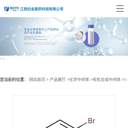
<
>
您当前的位置：
网站首页
>
产品展厅
>
化学中间体
>
有机合成中间体
>
5-
氨基-2-溴三氟甲苯