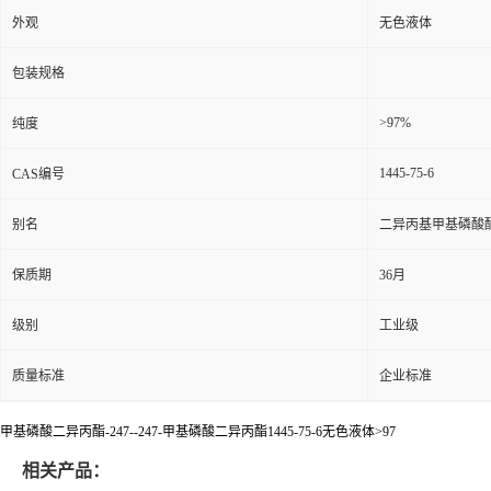
外观
无色液体
包装规格
>97%
纯度
1445-75-6
CAS编号
别名
二异丙基甲基磷酸
保质期
36月
级别
工业级
质量标准
企业标准
甲基磷酸二异丙酯-247--247-甲基磷酸二异丙酯1445-75-6无色液体>97
相关产品：