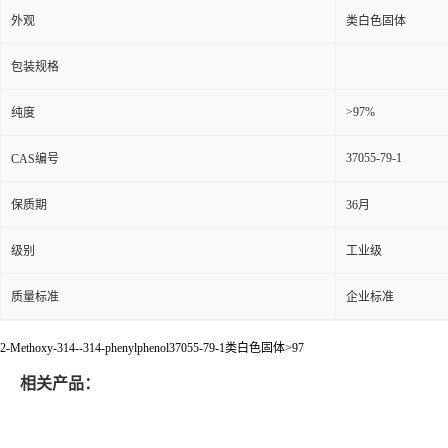
外观
类白色固体
包装规格
>97%
纯度
37055-79-1
CAS编号
保质期
36月
级别
工业级
质量标准
企业标准
2-Methoxy-314--314-phenylphenol37055-79-1类白色固体>97
相关产品：