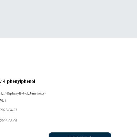
y-4-phenylphenol
[1,1'-Biphenyl]-4-ol,3-methoxy-
79-1
2023-04-23
2026-08-06