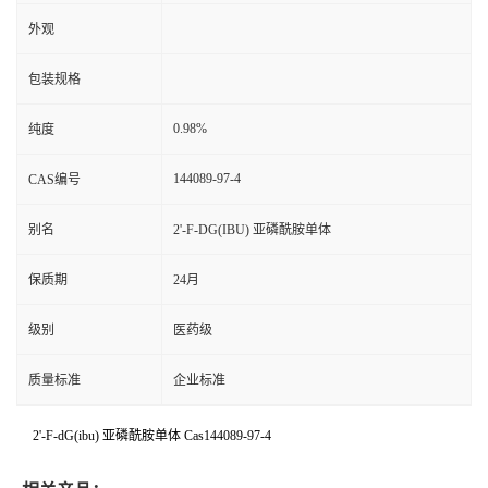
外观
包装规格
0.98%
纯度
144089-97-4
CAS编号
别名
2'-F-DG(IBU) 亚磷酰胺单体
保质期
24月
级别
医药级
质量标准
企业标准
2'-F-dG(ibu) 亚磷酰胺单体 Cas144089-97-4