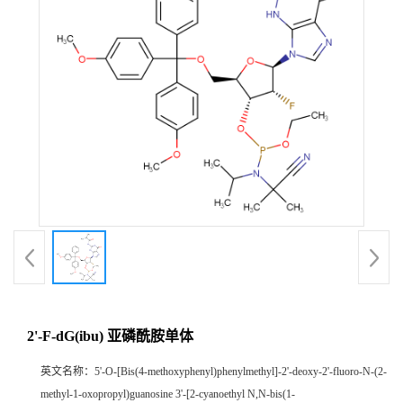
2'-F-dG(ibu) 亚磷酰胺单体
英文名称：
5'-O-[Bis(4-methoxyphenyl)phenylmethyl]-2'-deoxy-2'-fluoro-N-(2-
methyl-1-oxopropyl)guanosine 3'-[2-cyanoethyl N,N-bis(1-