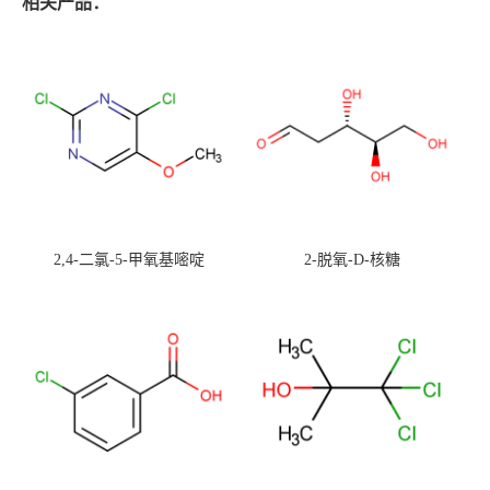
相关产品：
2,4-二氯-5-甲氧基嘧啶
2-脱氧-D-核糖