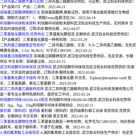
二异丙基乙醇胺大量可定制
二异丙基乙醇胺现货供应，可定制，武汉伯业科技供应！
【产品简介】 产品：二异丙...
2022-04-21
亚硝基过硫酸钾精制方法
亚硝基硫酸鉀,脱氧试剂，常用于氧化酚和苯胺衍生物成
醌。精制方法如下：1、将粗Fremy盐悬浮在2M...
2022-04-14
利培酮中间体粉末原料
利培酮中间体粉末原料武汉伯业科技生产供应，实时库存 交
货及时诚信经营。订购详询 期待长期...
2022-04-07
三苯基氧化膦现货,优势供应
三苯基氧化膦现货,长期供应-武汉伯业科技优势供应！
【产品概述】 三苯基氧化膦是一种有机物...
2022-03-29
二异丙基乙醇胺稳定性如何？
二异丙基乙醇胺，又名：N,N-二异丙基乙醇胺。无色至
略黄色液体。CAS: 96-80-0；分子式:C8H19N...
2022-03-22
亚硝基过硫酸钾现货
亚硝基过硫酸钾现货-武汉伯业科技优势供应，充足货源，长期
供应 中文名称：亚硝基过硫...
2022-03-15
武汉利培酮中间体现货,优势供应
武汉利培酮中间体现货武汉伯业科技优势供应!货源
充足，交货及时诚信经营。订购详询 期待长期...
2022-03-09
三苯基氧化膦分子结构
中文名：三苯基氧化膦 外文名：Triphenylphosphine oxide 别
名：三苯基氧膦、氧化三苯基膦 外...
2022-03-04
武汉二异丙基乙醇胺供应商
武汉二异丙基乙醇胺供应商-武汉伯业科技发展有限公司
是一家专业从事特色原料药、医药化工中间...
2022-02-24
利培酮中间体106266-04-0现货
利培酮中间体106266-04-0现货-武汉伯业科技优势供
应！1kg，5kg，25kg利培酮中间体多规格供应...
2022-02-11
紫杉醇（原料药）医药级
紫杉醇（原料药）医药级紫杉醇工业级 现货供应,优质货
源，长期供应 中文名称：紫杉醇 英文名称...
2022-01-26
三苯基氧化膦物化性质
三苯基氧化膦是一种有机物，化学式为C18H15OP，纯白色结
晶粉末，能溶于醇和苯，不溶于石油醚，微...
2022-01-20
4-溴四氟苯酚工业级现货
4-溴四氟苯酚工业级现货- 武汉伯业科技生产供应！充足货