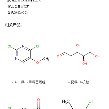
蒸汽压:4E-05mmHg at 25°C
性状: 类白色粉末
含量:99.0%(GC)
相关产品：
2,4-二氯-5-甲氧基嘧啶
2-脱氧-D-核糖