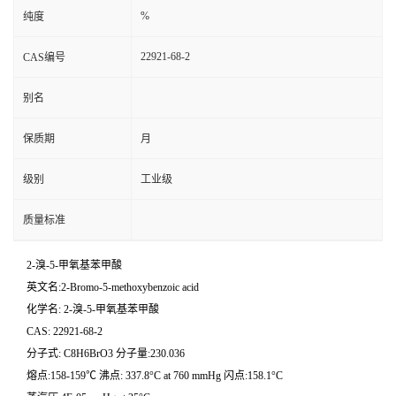
%
纯度
22921-68-2
CAS编号
别名
保质期
月
级别
工业级
质量标准
2-溴-5-甲氧基苯甲酸
英文名:2-Bromo-5-methoxybenzoic acid
化学名: 2-溴-5-甲氧基苯甲酸
CAS: 22921-68-2
分子式: C8H6BrO3 分子量:230.036
熔点:158-159℃ 沸点: 337.8°C at 760 mmHg 闪点:158.1°C