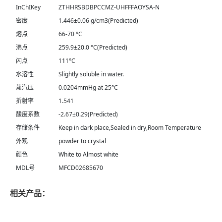
InChIKey
ZTHHRSBDBPCCMZ-UHFFFAOYSA-N
密度
1.446±0.06 g/cm3(Predicted)
熔点
66-70 °C
沸点
259.9±20.0 °C(Predicted)
闪点
111°C
水溶性
Slightly soluble in water.
蒸汽压
0.0204mmHg at 25°C
折射率
1.541
酸度系数
-2.67±0.29(Predicted)
存储条件
Keep in dark place,Sealed in dry,Room Temperature
外观
powder to crystal
颜色
White to Almost white
MDL号
MFCD02685670
相关产品：