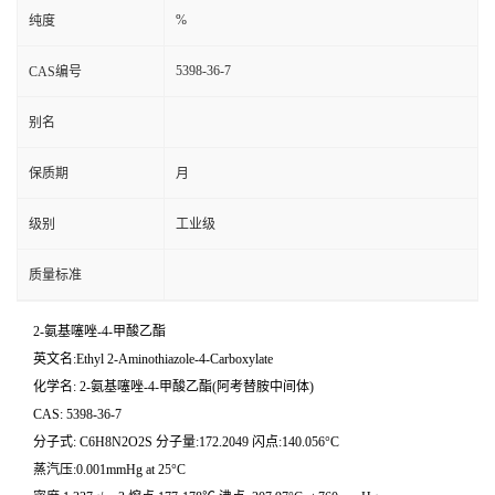
%
纯度
5398-36-7
CAS编号
别名
保质期
月
级别
工业级
质量标准
2-氨基噻唑-4-甲酸乙酯
英文名:Ethyl 2-Aminothiazole-4-Carboxylate
化学名: 2-氨基噻唑-4-甲酸乙酯(阿考替胺中间体)
CAS: 5398-36-7
分子式: C6H8N2O2S 分子量:172.2049 闪点:140.056°C
蒸汽压:0.001mmHg at 25°C