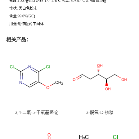
密度:1.337g/cm3 熔点:177-178℃ 沸点: 307.97°C at 760 mmHg
性状: 类白色粉末
含量:99.0%(GC)
用途:用作医药中间体
相关产品：
2,4-二氯-5-甲氧基嘧啶
2-脱氧-D-核糖