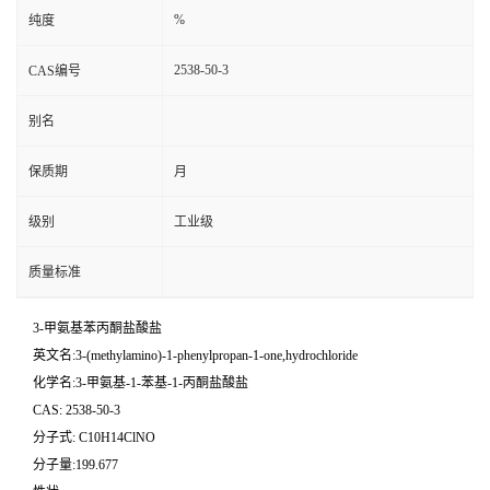
%
纯度
2538-50-3
CAS编号
别名
保质期
月
级别
工业级
质量标准
3-甲氨基苯丙酮盐酸盐
英文名:3-(methylamino)-1-phenylpropan-1-one,hydrochloride
化学名:3-甲氨基-1-苯基-1-丙酮盐酸盐
CAS: 2538-50-3
分子式: C10H14ClNO
分子量:199.677