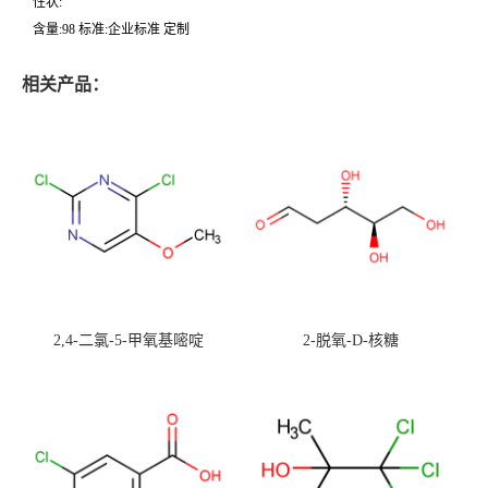
性状:
含量:98 标准:企业标准 定制
相关产品：
2,4-二氯-5-甲氧基嘧啶
2-脱氧-D-核糖