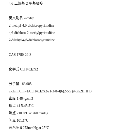
4,6-二氯基-2-甲基嘧啶
英文别名 2-mdcp
2-methyl-4,6-dichloropyrimidine
4,6-dichloro-2-methylpyrimidiine
2-Methyl-4,6-dichloropyrimidine
CAS 1780-26-3
化学式 C5H4Cl2N2
分子量 163.005
inchi InChI=1/C5H4Cl2N2/c1-3-8-4(6)2-5(7)9-3/h2H,1H3
密度 1.404g/cm3
熔点 41.5-45.5℃
沸点 210.8°C at 760 mmHg
闪点 101.1°C
蒸汽压 0.273mmHg at 25°C