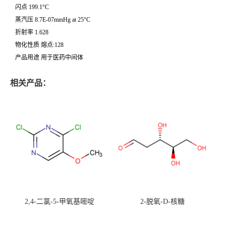
闪点 199.1°C
蒸汽压 8.7E-07mmHg at 25°C
折射率 1.628
物化性质 熔点:128
产品用途 用于医药中间体
相关产品：
2,4-二氯-5-甲氧基嘧啶
2-脱氧-D-核糖