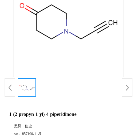
1-(2-propyn-1-yl)-4-piperidinone
品牌：
伯业
cas：
857190-11-5