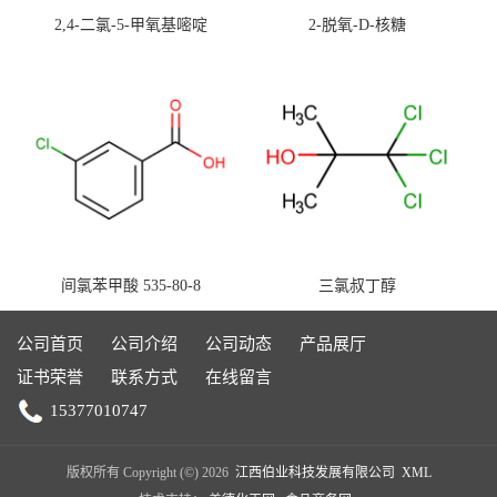
2,4-二氯-5-甲氧基嘧啶
2-脱氧-D-核糖
间氯苯甲酸 535-80-8
三氯叔丁醇
公司首页
公司介绍
公司动态
产品展厅
证书荣誉
联系方式
在线留言
15377010747
版权所有 Copyright (©) 2026
江西伯业科技发展有限公司
XML