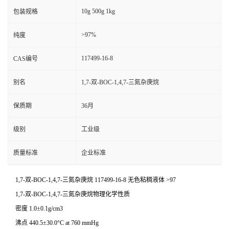
10g 500g 1kg
包装规格
>97%
纯度
117499-16-8
CAS编号
别名
1,7-双-BOC-1,4,7-三氮杂庚烷
保质期
36月
级别
工业级
质量标准
企业标准
1,7-双-BOC-1,4,7-三氮杂庚烷 117499-16-8 无色粘稠液体 >97
1,7-双-BOC-1,4,7-三氮杂庚烷物理化学性质
密度 1.0±0.1g/cm3
沸点 440.5±30.0°C at 760 mmHg