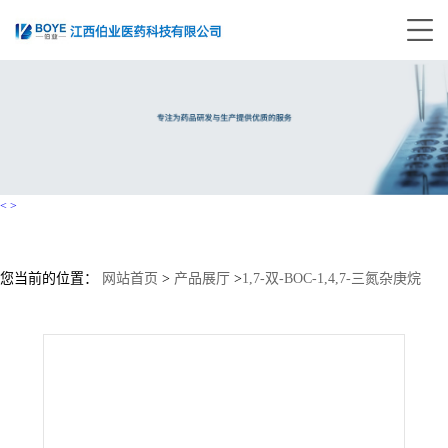
<
>
您当前的位置：
网站首页
>
产品展厅
>
1,7-双-BOC-1,4,7-三氮杂庚烷
117499-16-8