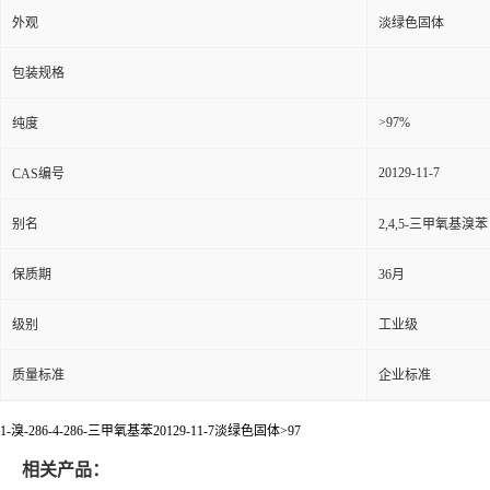
外观
淡绿色固体
包装规格
>97%
纯度
20129-11-7
CAS编号
别名
2,4,5-三甲氧基溴苯
保质期
36月
级别
工业级
质量标准
企业标准
1-溴-286-4-286-三甲氧基苯20129-11-7淡绿色固体>97
相关产品：