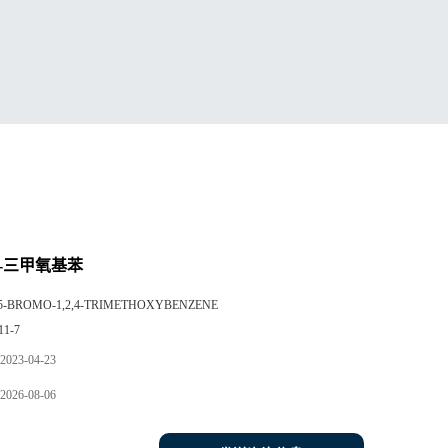
4,5-三甲氧基苯
5-BROMO-1,2,4-TRIMETHOXYBENZENE
11-7
2023-04-23
2026-08-06