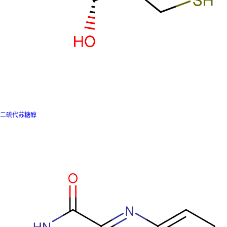
二硫代苏糖醇