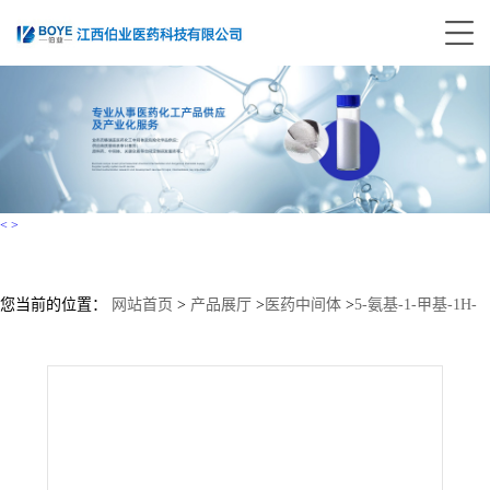
<
>
您当前的位置：
网站首页
>
产品展厅
>
医药中间体
>
5-氨基-1-甲基-1H-
苯并咪唑-2-丁酸乙酯 CAS:3543-73-5