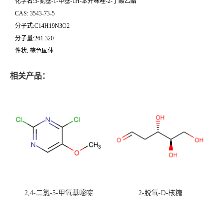
化学名:5-氨基-1-甲基-1H-苯并咪唑-2-丁酸乙酯
CAS: 3543-73-5
分子式:C14H19N3O2
分子量:261.320
性状: 棕色固体
相关产品：
2,4-二氯-5-甲氧基嘧啶
2-脱氧-D-核糖