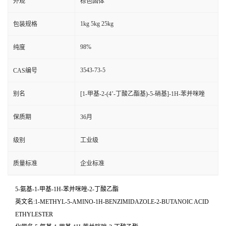
外观
棕色固体
1kg 5kg 25kg
包装规格
98%
纯度
3543-73-5
CAS编号
别名
[1-甲基-2-(4’-丁酸乙酯基)-5-硝基]-1H-苯并咪唑
保质期
36月
级别
工业级
质量标准
企业标准
5-氨基-1-甲基-1H-苯并咪唑-2-丁酸乙酯
英文名:1-METHYL-5-AMINO-1H-BENZIMIDAZOLE-2-BUTANOIC ACID
ETHYLESTER