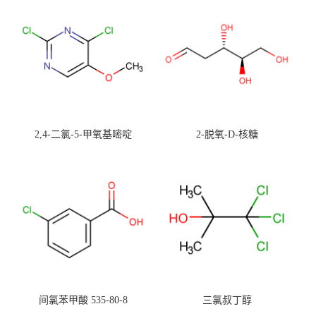
2,4-二氯-5-甲氧基嘧啶
2-脱氧-D-核糖
间氯苯甲酸 535-80-8
三氯叔丁醇