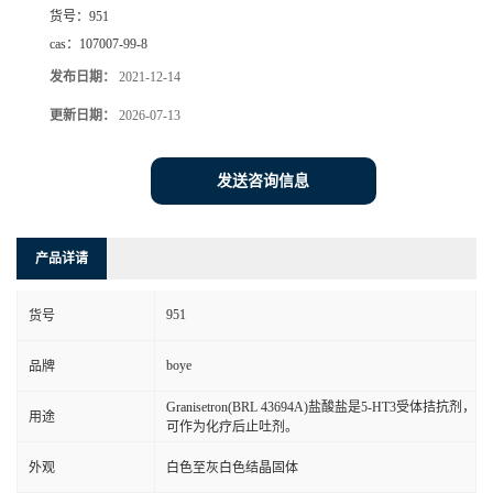
货号：
951
cas：
107007-99-8
发布日期：
2021-12-14
更新日期：
2026-07-13
发送咨询信息
产品详请
951
货号
boye
品牌
Granisetron(BRL 43694A)盐酸盐是5-HT3受体拮抗剂，
用途
可作为化疗后止吐剂。
外观
白色至灰白色结晶固体