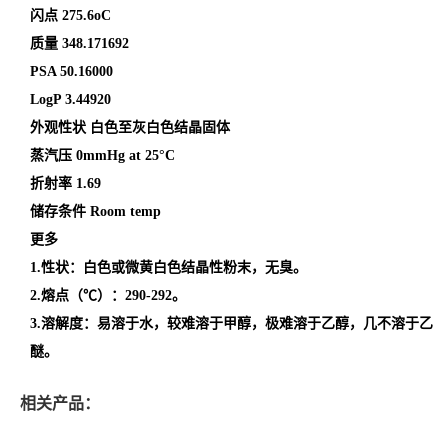
闪点
275.6oC
质量
348.171692
PSA
50.16000
LogP
3.44920
外观性状
白色至灰白色结晶固体
蒸汽压
0mmHg at 25°C
折射率
1.69
储存条件
Room temp
更多
1.性状：白色或微黄白色结晶性粉末，无臭。
2.熔点（℃）：290-292。
3.溶解度：易溶于水，较难溶于甲醇，极难溶于乙醇，几不溶于乙
醚。
相关产品：