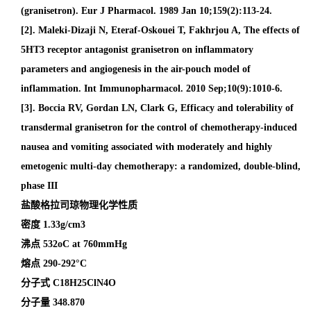
(granisetron). Eur J Pharmacol. 1989 Jan 10;159(2):113-24.
[2]. Maleki-Dizaji N, Eteraf-Oskouei T, Fakhrjou A, The effects of
5HT3 receptor antagonist granisetron on inflammatory
parameters and angiogenesis in the air-pouch model of
inflammation. Int Immunopharmacol. 2010 Sep;10(9):1010-6.
[3]. Boccia RV, Gordan LN, Clark G, Efficacy and tolerability of
transdermal granisetron for the control of chemotherapy-induced
nausea and vomiting associated with moderately and highly
emetogenic multi-day chemotherapy: a randomized, double-blind,
phase III
盐酸格拉司琼物理化学性质
密度
1.33g/cm3
沸点
532oC at 760mmHg
熔点
290-292°C
分子式
C18H25ClN4O
分子量
348.870