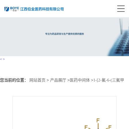
<
>
您当前的位置：
网站首页
>
产品展厅
>
医药中间体
>
1-[2-氟-6-(三氟甲
基)苄基]-6-甲基嘧啶-2,4(1H,3H)-二酮