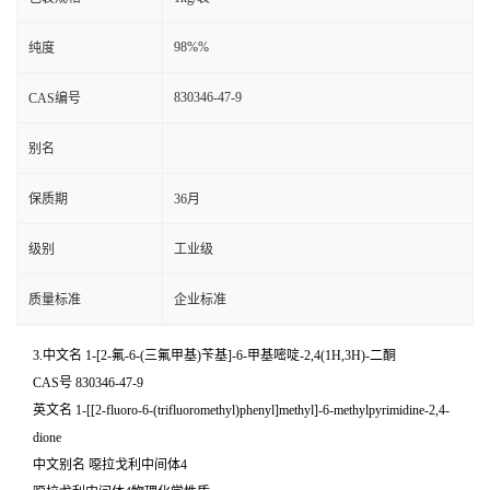
98%%
纯度
830346-47-9
CAS编号
别名
保质期
36月
级别
工业级
质量标准
企业标准
3.中文名 1-[2-氟-6-(三氟甲基)苄基]-6-甲基嘧啶-2,4(1H,3H)-二酮
CAS号 830346-47-9
英文名 1-[[2-fluoro-6-(trifluoromethyl)phenyl]methyl]-6-methylpyrimidine-2,4-
dione
中文别名 噁拉戈利中间体4